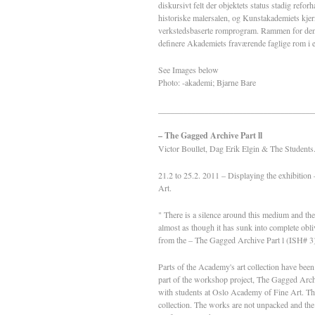
diskursivt felt der objektets status stadig refo
historiske malersalen, og Kunstakademiets kje
verkstedsbaserte romprogram. Rammen for denne 
definere Akademiets fraværende faglige rom i en
See Images below
Photo: -akademi; Bjarne Bare
_____________________________________
– The Gagged Archive Part ll
Victor Boullet, Dag Erik Elgin & The Students
21.2 to 25.2. 2011 – Displaying the exhibitio
Art.
" There is a silence around this medium and the
almost as though it has sunk into complete obl
from the – The Gagged Archive Part l (ISH# 3
Parts of the Academy's art collection have been
part of the workshop project, The Gagged Archiv
with students at Oslo Academy of Fine Art. Th
collection. The works are not unpacked and the 