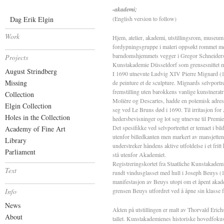
-akademi;
Dag Erik Elgin
(English version to follow)
Work
Hjem, atelier, akademi, utstillingsrom, museu
fordypningsgruppe i maleri oppsøkt rommet mel
barndomshjemmets vegger i Gregor Schneiders p
Projects
Kunstakademie Düsseldorf som grensesnittet m
August Strindberg
I 1690 utnevnte Ludvig XIV Pierre Mignard (16
Missing
de peinture et de sculpture. Mignards selvportre
fremstilling uten barokkens vanlige kunstnerat
Collection
Molière og Descartes, hadde en polemisk adres
Elgin Collection
seg ved Le Bruns død i 1690. Til irritasjon fo
Holes in the Collection
hedersbevisninger og lot seg utnevne til Premie
Det spesifikke ved selvportrettet er temaet i b
Academy of Fine Art
utenfor billedkanten men markert av mansjettens
Library
understreker håndens aktive utfoldelse i et fr
Parliament
stå utenfor Akademiet.
Registreringskortet fra Staatliche Kunstakadem
Text
rundt vindusglasset med hull i Joseph Beuys (19
manifestasjon av Beuys utopi om et åpent akade
Info
grensen Beuys utfordret ved å åpne sin klasse 
News
Akten på utstillingen er malt av Thorvald Eric
About
tallet. Kunstakademienes historiske hovedfokus, u