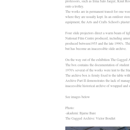
professors, such as Irma Salo Jaeger, Knut Ro
onto a trolley.
The works are in permanent transit for one wee
where they are usually kept. In an outdoor sto
equipment, the Arts and Crafts School's plaster 
Four slide projectors direct a warm beam of ligh
National Film Centre produced, including among
produced between1955 and the late 1990's. This v
but has become an inaccessible slide archive.
On the way out of the exhibition The Gagged Arc
The box contains the documentation of studen
1970's several of the works were lent to the St
The archive box is firmly fixed to the table wi
Archive Part II demonstrates the lack of manage
inaccessible historical archive of wrapped and
See images below
Photo:
-akademi: Bjarne Bare
The Gagged Archive: Victor Boullet