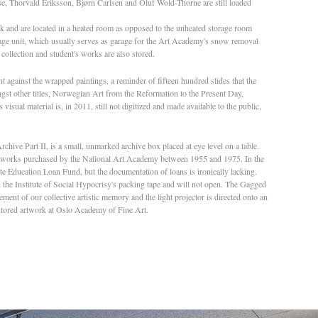
se, Thorvald Eriksson, Bjørn Carlsen and Oluf Wold-Thorne are still loaded
k and are located in a heated room as opposed to the unheated storage room
rage unit, which usually serves as garage for the Art Academy's snow removal
collection and student's works are also stored.
t against the wrapped paintings, a reminder of fifteen hundred slides that the
st other titles, Norwegian Art from the Reformation to the Present Day,
isual material is, in 2011, still not digitized and made available to the public,
hive Part II, is a small, unmarked archive box placed at eye level on a table.
t works purchased by the National Art Academy between 1955 and 1975. In the
ate Education Loan Fund, but the documentation of loans is ironically lacking.
th the Institute of Social Hypocrisy's packing tape and will not open. The Gagged
ment of our collective artistic memory and the light projector is directed onto an
 stored artwork at Oslo Academy of Fine Art.