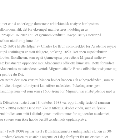
m; mer enn å underlegge domenene arkitektonisk analyse har høstens
lom dem, slik det for eksempel manifesteres i doblingen av
rosjekt UR eller i hullet gjennom vinduet i Joseph Beuys atelier på
ellom utenfor og innenfor.
12-1695) til etterfølger av Charles Le Brun som direktør for Académie royale
tt på utstillingen er malt tidligere, omkring 1650. Det er en uspektakulær
ributter. Enkelheten, som også kjennetegner portrettene Mignard malte av
se: kunstneren opponerte mot Akademiets offisielle kunstsyn. Dette forandret
r Akademiets motstandere overtok Mignard alle Le Bruns offisielle posisjoner og
r peintre du Roi.
ildets nedre del: Den venstre hånden holder kappen slik at høyrehånden, som er
 hvite triangel, uforstyrret kan utføre maleakten. Pekefingerens gest
itt handlingsrom – et rom som i 1650-årene for Mignard var ensbetydende med å
ie Düsseldorf datert den 18. oktober 1988 var opprinnelig festet til rammen
21-1986) atelier. Dette var ikke et tilfeldig skadet vindu, men en fysisk
mi; hullet som snitt i distinksjonen mellom innenfor og utenfor akademiet,
for søkere som ikke hadde bestått akademiets opptaksprøve.
hsen (1868-1939) og har vært i Kunstakademiets samling siden slutten av 30-
ndersøkelsen av et stabilt legeme, er i dag forflyttet fra malersalen til et