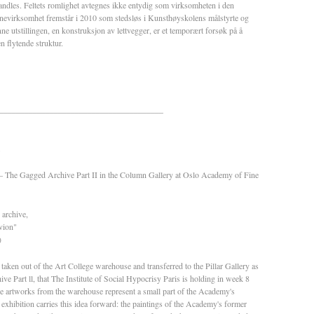
rhandles. Feltets romlighet avtegnes ikke entydig som virksomheten i den
rnevirksomhet fremstår i 2010 som stedsløs i Kunsthøyskolens målstyrte og
utstillingen, en konstruksjon av lettvegger, er et temporært forsøk på å
 flytende struktur.
_______________________________________
.
n – The Gagged Archive Part II in the Column Gallery at Oslo Academy of Fine
 archive,
ivion"
)
 taken out of the Art College warehouse and transferred to the Pillar Gallery as
e Part ll, that The Institute of Social Hypocrisy Paris is holding in week 8
e artworks from the warehouse represent a small part of the Academy's
exhibition carries this idea forward: the paintings of the Academy's former